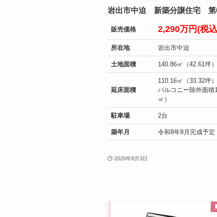
岩出市中迫 新築分譲住宅 第6
2,290万円(税
販売価格
所在地
岩出市中迫
土地面積
140.86㎡（42.61坪
110.16㎡（33.32
延床面積
バルコニー除外面積10
㎡）
駐車場
2台
築年月
令和8年8月完成予定
2026年8月3日