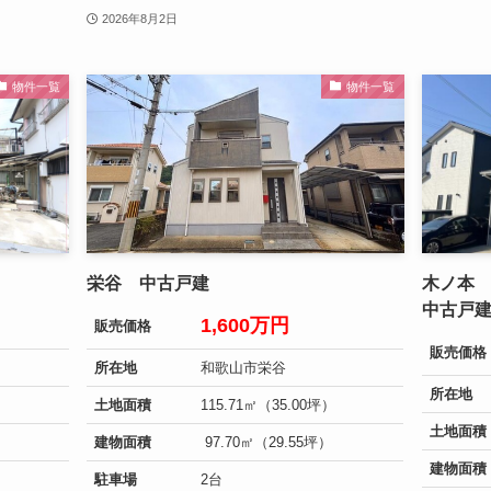
2026年8月2日
物件一覧
物件一覧
栄谷 中古戸建
木ノ本
中古戸
1,600万円
販売価格
販売価格
所在地
和歌山市栄谷
所在地
土地面積
115.71㎡（35.00坪）
土地面積
建物面積
97.70㎡（29.55坪）
建物面積
駐車場
2台