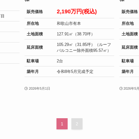
2,190万円(税込)
販売価格
販売価格
丁目
所在地
和歌山市有本
所在地
）
土地面積
127.91㎡（38.70坪）
土地面積
105.29㎡（31.85坪）（ルーフ
延床面積
延床面積
バルコニー除外面積95.57㎡）
駐車場
2台
駐車場
築年月
令和8年5月完成予定
築年月
2026年5月1日
2026年5
1
2