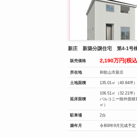
新庄 新築分譲住宅 第4-1号
2,190万円(税
販売価格
所在地
和歌山市新庄
土地面積
135.01㎡（40.84坪
106.51㎡（32.21
延床面積
バルコニー除外面積10
㎡）
駐車場
2台
築年月
令和8年9月完成予定