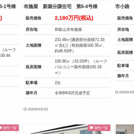
-1号棟
布施屋 新築分譲住宅 第6-4号棟
市小路 
込)
2,180万円(税込)
販売価格
販売価格
所在地
和歌山市布施屋
所在地
）
231.68㎡(通路部分面積71.33
土地面積
土地面積
㎡含む)（有効面積160.35㎡、
坪）（ルーフ
約48.50坪）
延床面積
0.44
105.90㎡（32.03坪）（ルーフ
駐車場
延床面積
バルコニー除外面積100.18
㎡）
築年月
駐車場
2台
2026年8
築年月
令和8年8月完成予定
2026年8月3日
物件一覧
物件一覧