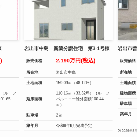
棟
岩出市中島 新築分譲住宅 第3-1号棟
岩出市
込)
2,190万円(税込)
販売価格
販売価格
所在地
岩出市中島
所在地
）
土地面積
159.09㎡（48.12坪）
土地面積
坪）（ルーフ
110.16㎡（33.32坪）（ルーフ
建物面積
1.65
延床面積
バルコニー除外面積100.44
駐車場
㎡）
築年月
駐車場
2台
築年月
令和8年9月完成予定
2026年8