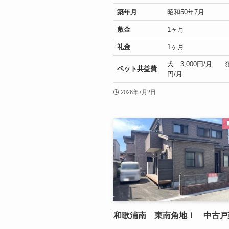
築年月
昭和50年7月
敷金
1ヶ月
礼金
1ヶ月
犬 3,000円/月 猫
ペット共益費
円/月
2026年7月2日
和歌浦南 東南角地！ 中古戸